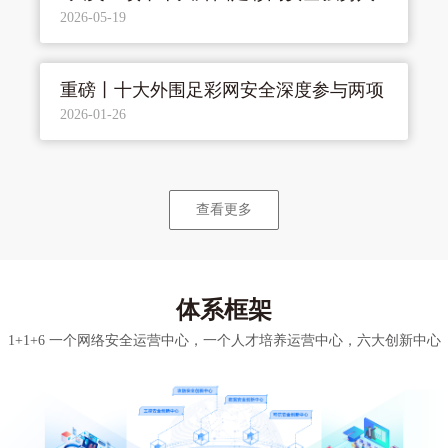
2026-05-19
选《嘶吼2026网络安全产业图谱》
重磅丨十大外围足彩网安全深度参与两项
2026-01-26
国家标准正式发布，以标准力量筑牢工业
互联网安全与数字化发展基石
查看更多
体系框架
1+1+6 一个网络安全运营中心，一个人才培养运营中心，六大创新中心