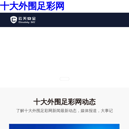
十大外围足彩网
十大外围足彩网动态
了解十大外围足彩网新闻最新动态，媒体报道，大事记