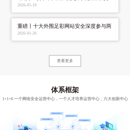
2026-05-19
入选《嘶吼2026网络安全产业图谱》
重磅丨十大外围足彩网站安全深度参与两
2026-01-26
项国家标准正式发布，以标准力量筑牢工
业互联网安全与数字化发展基石
查看更多
体系框架
1+1+6 一个网络安全运营中心，一个人才培养运营中心，六大创新中心