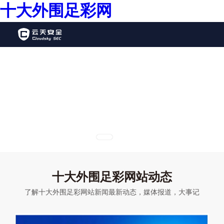
十大外围足彩网
十大外围足彩网站动态
了解十大外围足彩网站新闻最新动态，媒体报道，大事记