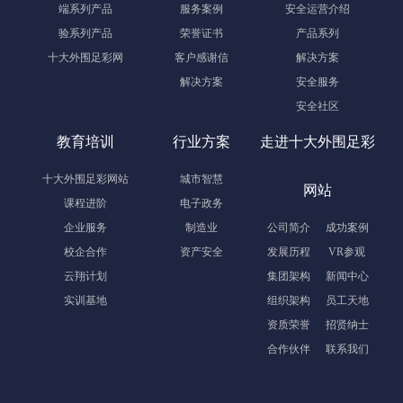
端系列产品
服务案例
安全运营介绍
验系列产品
荣誉证书
产品系列
十大外围足彩网
客户感谢信
解决方案
解决方案
安全服务
安全社区
教育培训
行业方案
走进十大外围足彩
十大外围足彩网站
城市智慧
网站
课程进阶
电子政务
企业服务
制造业
公司简介
成功案例
校企合作
资产安全
发展历程
VR参观
云翔计划
集团架构
新闻中心
实训基地
组织架构
员工天地
资质荣誉
招贤纳士
合作伙伴
联系我们