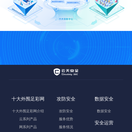
十大外围足彩网
攻防安全
数据安全
十大外围足彩网介绍
攻防安全
数据安全
云系列产品
服务优势
安全运营
网系列产品
服务情况