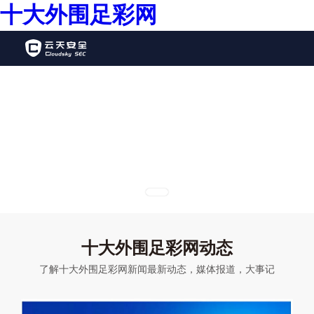
十大外围足彩网
十大外围足彩网动态
了解十大外围足彩网新闻最新动态，媒体报道，大事记