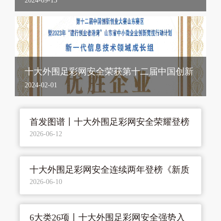
2024-09-13
家级专精特新"小巨人"企业
十大外围足彩网安全荣获第十二届中国创新
2024-02-01
创业大赛优胜企业
首发图谱丨十大外围足彩网安全荣耀登榜
2026-06-12
《2026 AI+网络安全产业图谱》成为首批
入榜企业
十大外围足彩网安全连续两年登榜《新质
2026-06-10
·中国数字安全百强》
6大类26项丨十大外围足彩网安全强势入