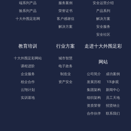
端系列产品
服务案例
安全运营介绍
验系列产品
荣誉证书
产品系列
十大外围足彩网
客户感谢信
解决方案
解决方案
安全服务
安全社区
教育培训
行业方案
走进十大外围足彩
十大外围足彩网站
城市智慧
网站
课程进阶
电子政务
企业服务
制造业
公司简介
成功案例
校企合作
资产安全
发展历程
VR参观
云翔计划
集团架构
新闻中心
实训基地
组织架构
员工天地
资质荣誉
招贤纳士
合作伙伴
联系我们