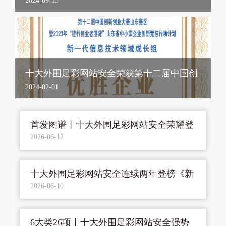
2024-09-13
国家级专精特新"小巨人"企业
十大外围足彩网站安全荣获第十二届中国创
2024-02-01
新创业大赛优胜企业
首发图谱丨十大外围足彩网站安全荣耀登
2026-06-12
榜《2026 AI+网络安全产业图谱》成为首
批入榜企业
十大外围足彩网站安全连续两年登榜《新
2026-06-10
质·中国数字安全百强》
6大类26项丨十大外围足彩网站安全强势