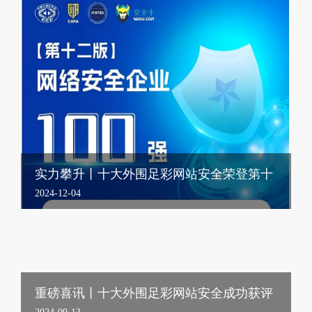
实力攀升丨十大外围足彩网站安全荣登第十
2024-12-04
二版《网络安全企业100强》第37名
重磅喜讯丨十大外围足彩网站安全成功获评