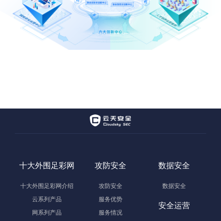
十大外围足彩网
攻防安全
数据安全
十大外围足彩网介绍
攻防安全
数据安全
云系列产品
服务优势
安全运营
网系列产品
服务情况