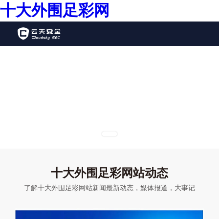
十大外围足彩网
十大外围足彩网站动态
了解十大外围足彩网站新闻最新动态，媒体报道，大事记