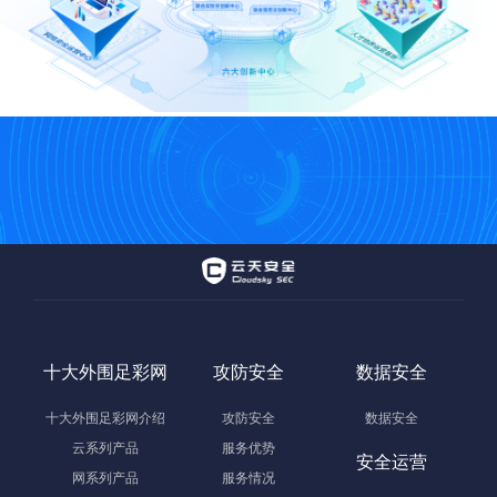
十大外围足彩网
攻防安全
数据安全
十大外围足彩网介绍
攻防安全
数据安全
云系列产品
服务优势
安全运营
网系列产品
服务情况