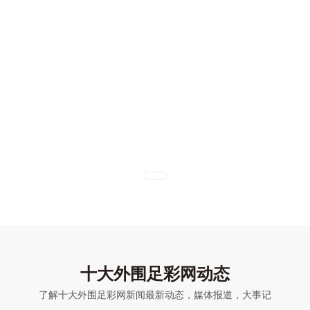
十大外围足彩网动态
了解十大外围足彩网新闻最新动态，媒体报道，大事记