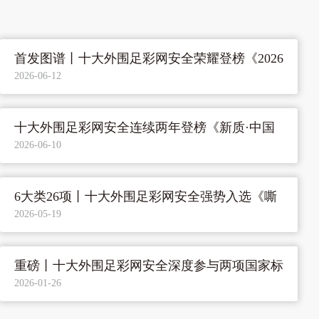
首发图谱丨十大外围足彩网安全荣耀登榜《2026
2026-06-12
AI+网络安全产业图谱》成为首批入榜企业
十大外围足彩网安全连续两年登榜《新质·中国
2026-06-10
数字安全百强》
6大类26项丨十大外围足彩网安全强势入选《嘶
2026-05-19
吼2026网络安全产业图谱》
重磅丨十大外围足彩网安全深度参与两项国家标
2026-01-26
准正式发布，以标准力量筑牢工业互联网安全与
数字化发展基石