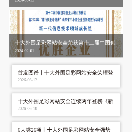
2024-09-13
国家级专精特新"小巨人"企业
十大外围足彩网站安全荣获第十二届中国创
2024-02-01
新创业大赛优胜企业
首发图谱丨十大外围足彩网站安全荣耀登
2026-06-12
榜《2026 AI+网络安全产业图谱》成为首
批入榜企业
十大外围足彩网站安全连续两年登榜《新
2026-06-10
质·中国数字安全百强》
6大类26项丨十大外围足彩网站安全强势