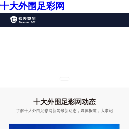
十大外围足彩网
十大外围足彩网动态
了解十大外围足彩网新闻最新动态，媒体报道，大事记