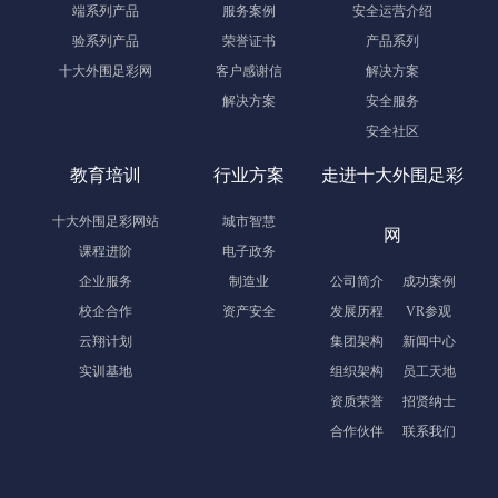
端系列产品
服务案例
安全运营介绍
验系列产品
荣誉证书
产品系列
十大外围足彩网
客户感谢信
解决方案
解决方案
安全服务
安全社区
教育培训
行业方案
走进十大外围足彩
十大外围足彩网站
城市智慧
网
课程进阶
电子政务
企业服务
制造业
公司简介
成功案例
校企合作
资产安全
发展历程
VR参观
云翔计划
集团架构
新闻中心
实训基地
组织架构
员工天地
资质荣誉
招贤纳士
合作伙伴
联系我们