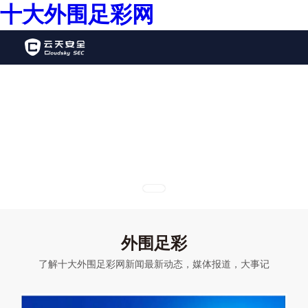
十大外围足彩网
外围足彩
了解十大外围足彩网新闻最新动态，媒体报道，大事记