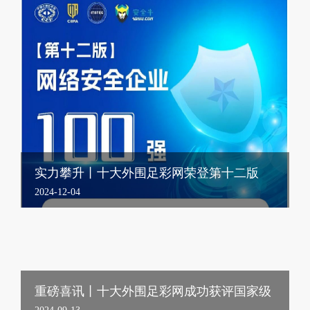
实力攀升丨十大外围足彩网荣登第十二版
2024-12-04
《网络安全企业100强》第37名
重磅喜讯丨十大外围足彩网成功获评国家级