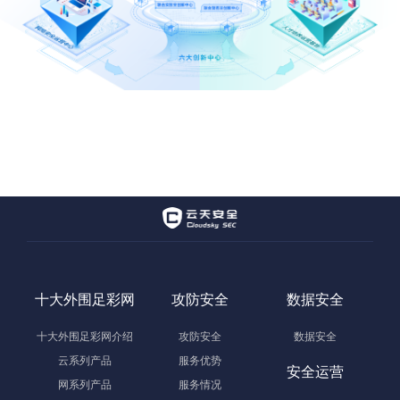
十大外围足彩网
攻防安全
数据安全
十大外围足彩网介绍
攻防安全
数据安全
云系列产品
服务优势
安全运营
网系列产品
服务情况