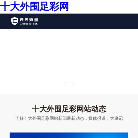
十大外围足彩网
十大外围足彩网站动态
了解十大外围足彩网站新闻最新动态，媒体报道，大事记