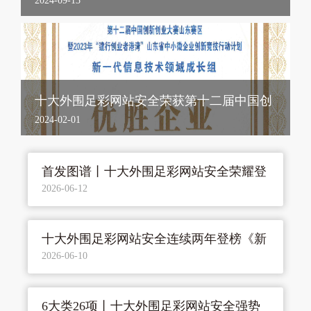
2024-09-13
国家级专精特新"小巨人"企业
十大外围足彩网站安全荣获第十二届中国创
2024-02-01
新创业大赛优胜企业
首发图谱丨十大外围足彩网站安全荣耀登
2026-06-12
榜《2026 AI+网络安全产业图谱》成为首
批入榜企业
十大外围足彩网站安全连续两年登榜《新
2026-06-10
质·中国数字安全百强》
6大类26项丨十大外围足彩网站安全强势