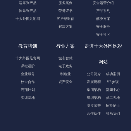
端系列产品
服务案例
安全运营介绍
验系列产品
荣誉证书
产品系列
十大外围足彩网
客户感谢信
解决方案
解决方案
安全服务
安全社区
教育培训
行业方案
走进十大外围足彩
十大外围足彩网
城市智慧
网站
课程进阶
电子政务
企业服务
制造业
公司简介
成功案例
校企合作
资产安全
发展历程
VR参观
云翔计划
集团架构
新闻中心
实训基地
组织架构
员工天地
资质荣誉
招贤纳士
合作伙伴
联系我们