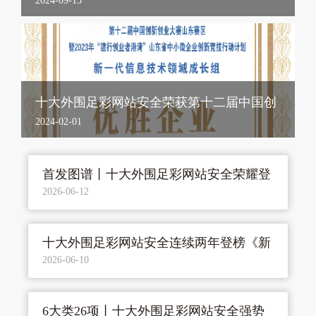
2024-09-13
国家级专精特新"小巨人"企业
十大外围足彩网站安全荣获第十二届中国创
2024-02-01
新创业大赛优胜企业
首发图谱丨十大外围足彩网站安全荣耀登
2026-06-12
榜《2026 AI+网络安全产业图谱》成为首
批入榜企业
十大外围足彩网站安全连续两年登榜《新
2026-06-10
质·中国数字安全百强》
6大类26项丨十大外围足彩网站安全强势