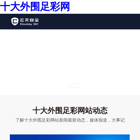
十大外围足彩网
十大外围足彩网站动态
了解十大外围足彩网站新闻最新动态，媒体报道，大事记