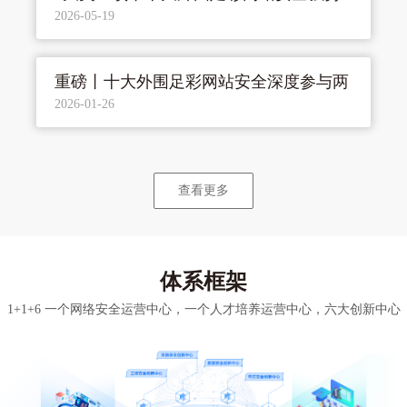
2026-05-19
入选《嘶吼2026网络安全产业图谱》
重磅丨十大外围足彩网站安全深度参与两
2026-01-26
项国家标准正式发布，以标准力量筑牢工
业互联网安全与数字化发展基石
查看更多
体系框架
1+1+6 一个网络安全运营中心，一个人才培养运营中心，六大创新中心