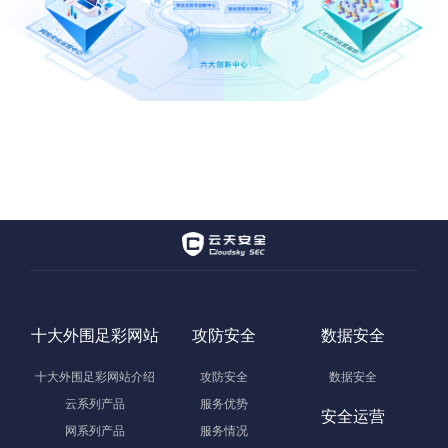
十大外围足彩网站
攻防安全
数据安全
十大外围足彩网站介绍
攻防安全
数据安全
云系列产品
服务优势
安全运营
网系列产品
服务情况