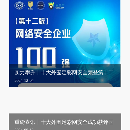
实力攀升丨十大外围足彩网安全荣登第十二
2024-12-04
版《网络安全企业100强》第37名
重磅喜讯丨十大外围足彩网安全成功获评国