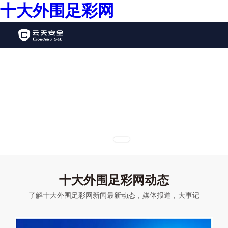
十大外围足彩网
十大外围足彩网动态
了解十大外围足彩网新闻最新动态，媒体报道，大事记