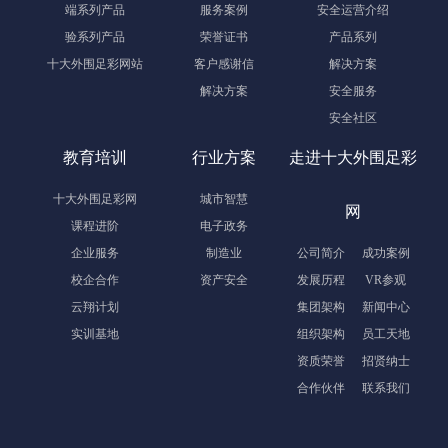
端系列产品
服务案例
安全运营介绍
验系列产品
荣誉证书
产品系列
十大外围足彩网站
客户感谢信
解决方案
解决方案
安全服务
安全社区
教育培训
行业方案
走进十大外围足彩
十大外围足彩网
城市智慧
网
课程进阶
电子政务
企业服务
制造业
公司简介
成功案例
校企合作
资产安全
发展历程
VR参观
云翔计划
集团架构
新闻中心
实训基地
组织架构
员工天地
资质荣誉
招贤纳士
合作伙伴
联系我们