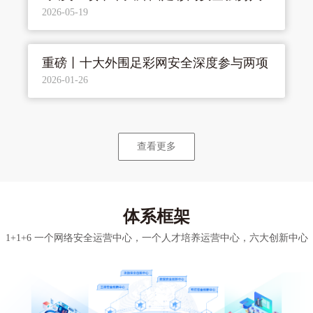
2026-05-19
选《嘶吼2026网络安全产业图谱》
重磅丨十大外围足彩网安全深度参与两项
2026-01-26
国家标准正式发布，以标准力量筑牢工业
互联网安全与数字化发展基石
查看更多
体系框架
1+1+6 一个网络安全运营中心，一个人才培养运营中心，六大创新中心