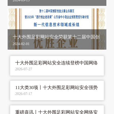
2024-09-13
国家级专精特新"小巨人"企业
十大外围足彩网站安全荣获第十二届中国创
2024-02-01
新创业大赛优胜企业
十大外围足彩网站安全连续登榜中国网络
2026-07-27
安全企业100强，斩获双项优势榜单认证
11大类30项丨十大外围足彩网站安全强势
2026-07-17
入选第五期《数字安全护航技术能力全景
图》
重磅喜讯丨十大外围足彩网站安全网络安