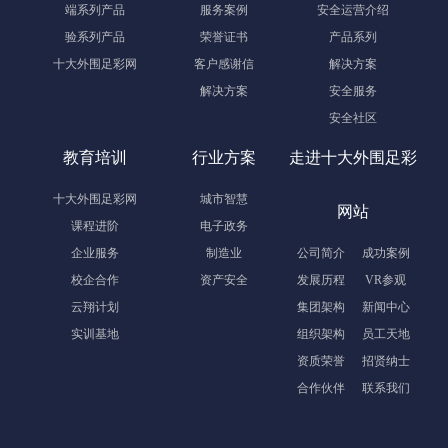
端系列产品
服务案例
安全运营介绍
验系列产品
荣誉证书
产品系列
十大外围足彩网
客户感谢信
解决方案
解决方案
安全服务
安全社区
教育培训
行业方案
走进十大外围足彩
十大外围足彩网
城市智慧
网站
课程进阶
电子政务
企业服务
制造业
公司简介
成功案例
校企合作
资产安全
发展历程
VR参观
云翔计划
集团架构
新闻中心
实训基地
组织架构
员工天地
资质荣誉
招贤纳士
合作伙伴
联系我们