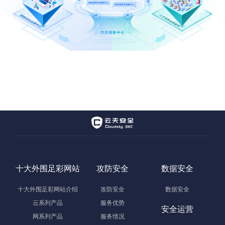
十大外围足彩网站
攻防安全
数据安全
十大外围足彩网站介绍
攻防安全
数据安全
云系列产品
服务优势
安全运营
网系列产品
服务情况