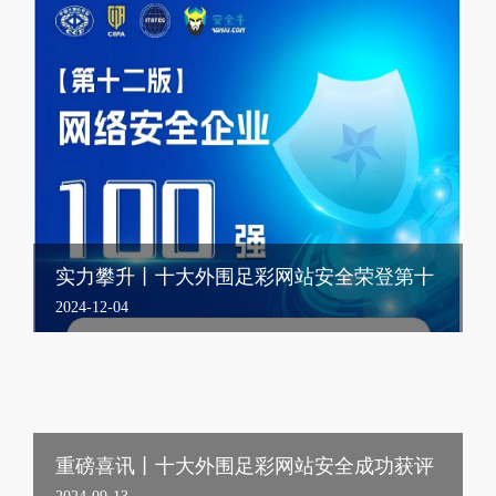
实力攀升丨十大外围足彩网站安全荣登第十
2024-12-04
二版《网络安全企业100强》第37名
重磅喜讯丨十大外围足彩网站安全成功获评