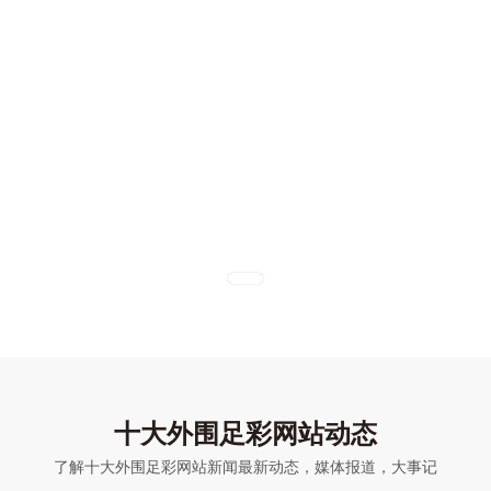
十大外围足彩网站动态
了解十大外围足彩网站新闻最新动态，媒体报道，大事记