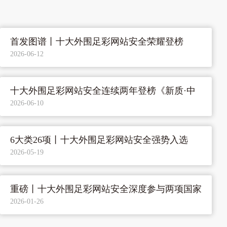
首发图谱丨十大外围足彩网站安全荣耀登榜
2026-06-12
《2026 AI+网络安全产业图谱》成为首批入榜企
业
十大外围足彩网站安全连续两年登榜《新质·中
2026-06-10
国数字安全百强》
6大类26项丨十大外围足彩网站安全强势入选
2026-05-19
《嘶吼2026网络安全产业图谱》
重磅丨十大外围足彩网站安全深度参与两项国家
2026-01-26
标准正式发布，以标准力量筑牢工业互联网安全
与数字化发展基石