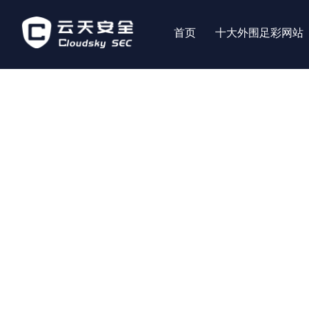
十大外围足彩网
首页
十大外围足彩网站