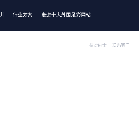
训
行业方案
走进十大外围足彩网站
招贤纳士
联系我们