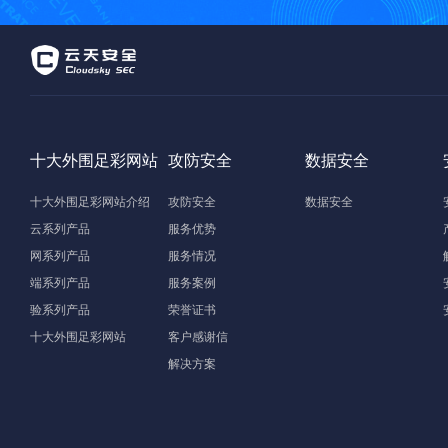
十大外围足彩网站
攻防安全
数据安全
十大外围足彩网站介绍
攻防安全
数据安全
云系列产品
服务优势
网系列产品
服务情况
端系列产品
服务案例
验系列产品
荣誉证书
十大外围足彩网站
客户感谢信
解决方案