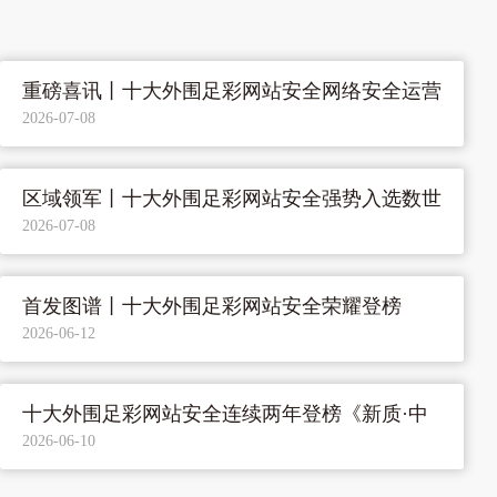
重磅喜讯丨十大外围足彩网站安全网络安全运营
2026-07-08
服务强势入选济南市"泉城好品"品牌
区域领军丨十大外围足彩网站安全强势入选数世
2026-07-08
咨询《新质·数字安全专精百强》
首发图谱丨十大外围足彩网站安全荣耀登榜
2026-06-12
《2026 AI+网络安全产业图谱》成为首批入榜企
业
十大外围足彩网站安全连续两年登榜《新质·中
2026-06-10
国数字安全百强》