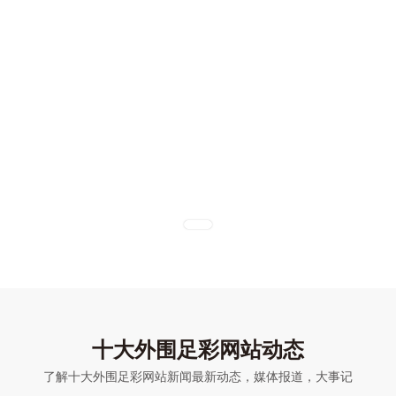
十大外围足彩网站动态
了解十大外围足彩网站新闻最新动态，媒体报道，大事记