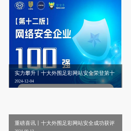
实力攀升丨十大外围足彩网站安全荣登第十
2024-12-04
二版《网络安全企业100强》第37名
重磅喜讯丨十大外围足彩网站安全成功获评