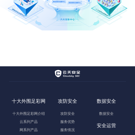
十大外围足彩网
攻防安全
数据安全
十大外围足彩网介绍
攻防安全
数据安全
云系列产品
服务优势
安全运营
网系列产品
服务情况