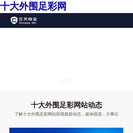
十大外围足彩网
十大外围足彩网站动态
了解十大外围足彩网站新闻最新动态，媒体报道，大事记