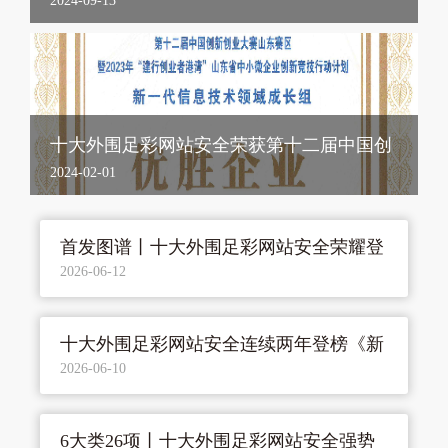
2024-09-13
国家级专精特新"小巨人"企业
十大外围足彩网站安全荣获第十二届中国创
2024-02-01
新创业大赛优胜企业
首发图谱丨十大外围足彩网站安全荣耀登
2026-06-12
榜《2026 AI+网络安全产业图谱》成为首
批入榜企业
十大外围足彩网站安全连续两年登榜《新
2026-06-10
质·中国数字安全百强》
6大类26项丨十大外围足彩网站安全强势