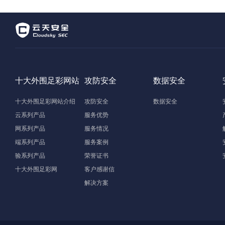
十大外围足彩网站
攻防安全
数据安全
十大外围足彩网站介绍
攻防安全
数据安全
云系列产品
服务优势
网系列产品
服务情况
端系列产品
服务案例
验系列产品
荣誉证书
十大外围足彩网
客户感谢信
解决方案