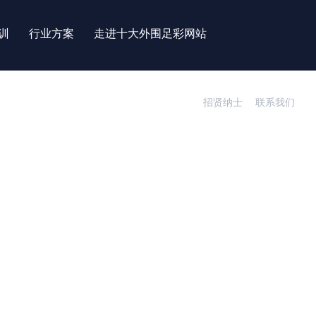
训
行业方案
走进十大外围足彩网站
招贤纳士
联系我们