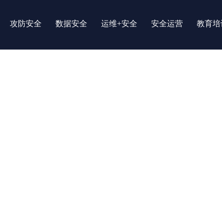
攻防安全
数据安全
运维+安全
安全运营
教育培