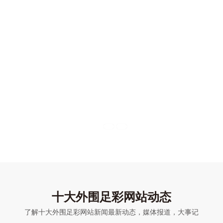
十大外围足彩网站动态
了解十大外围足彩网站新闻最新动态，媒体报道，大事记