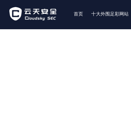
十大外围足彩网
首页
十大外围足彩网站