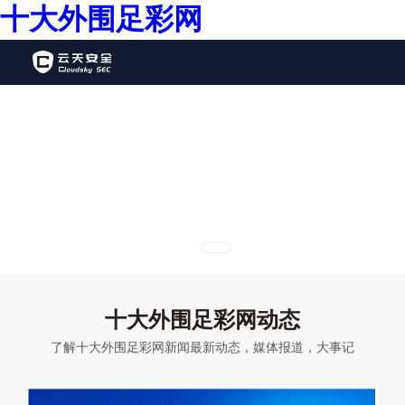
十大外围足彩网
十大外围足彩网动态
了解十大外围足彩网新闻最新动态，媒体报道，大事记