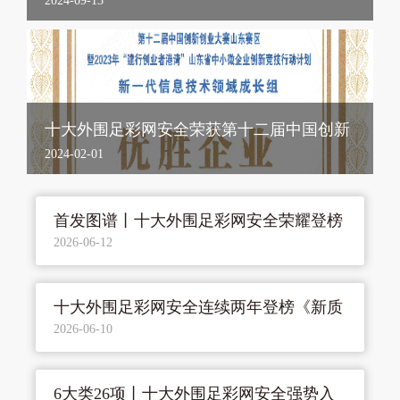
2024-09-13
家级专精特新"小巨人"企业
十大外围足彩网安全荣获第十二届中国创新
2024-02-01
创业大赛优胜企业
首发图谱丨十大外围足彩网安全荣耀登榜
2026-06-12
《2026 AI+网络安全产业图谱》成为首批
入榜企业
十大外围足彩网安全连续两年登榜《新质
2026-06-10
·中国数字安全百强》
6大类26项丨十大外围足彩网安全强势入