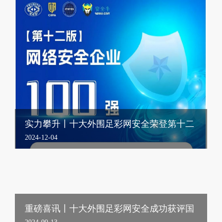
实力攀升丨十大外围足彩网安全荣登第十二
2024-12-04
版《网络安全企业100强》第37名
重磅喜讯丨十大外围足彩网安全成功获评国