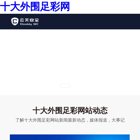
十大外围足彩网
十大外围足彩网站动态
了解十大外围足彩网站新闻最新动态，媒体报道，大事记