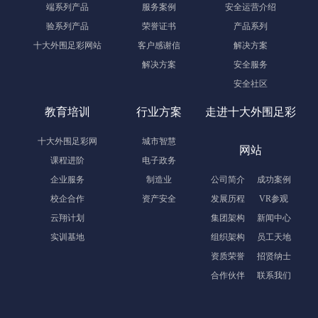
端系列产品
服务案例
安全运营介绍
验系列产品
荣誉证书
产品系列
十大外围足彩网站
客户感谢信
解决方案
解决方案
安全服务
安全社区
教育培训
行业方案
走进十大外围足彩
十大外围足彩网
城市智慧
网站
课程进阶
电子政务
企业服务
制造业
公司简介
成功案例
校企合作
资产安全
发展历程
VR参观
云翔计划
集团架构
新闻中心
实训基地
组织架构
员工天地
资质荣誉
招贤纳士
合作伙伴
联系我们