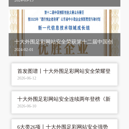
2024-09-13
国家级专精特新"小巨人"企业
十大外围足彩网站安全荣获第十二届中国创
2024-02-01
新创业大赛优胜企业
首发图谱丨十大外围足彩网站安全荣耀登
2026-06-12
榜《2026 AI+网络安全产业图谱》成为首
批入榜企业
十大外围足彩网站安全连续两年登榜《新
2026-06-10
质·中国数字安全百强》
6大类26项丨十大外围足彩网站安全强势