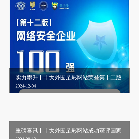
实力攀升丨十大外围足彩网站荣登第十二版
2024-12-04
《网络安全企业100强》第37名
重磅喜讯丨十大外围足彩网站成功获评国家