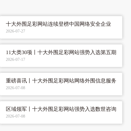
十大外围足彩网站连续登榜中国网络安全企业
2026-07-27
100强，斩获双项优势榜单认证
11大类30项丨十大外围足彩网站强势入选第五期
2026-07-17
《数字安全护航技术能力全景图》
重磅喜讯丨十大外围足彩网站网络外围信息服务
2026-07-08
强势入选济南市"泉城好品"品牌
区域领军丨十大外围足彩网站强势入选数世咨询
2026-07-08
《新质·数字安全专精百强》