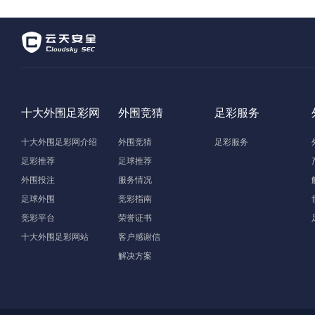
十大外围足彩网
外围竞猜
足彩服务
十大外围足彩网介绍
外围竞猜
足彩服务
足彩推荐
足球推荐
外围投注
服务情况
足球外围
竞彩指南
竞彩平台
荣誉证书
十大外围足彩网站
客户感谢信
解决方案