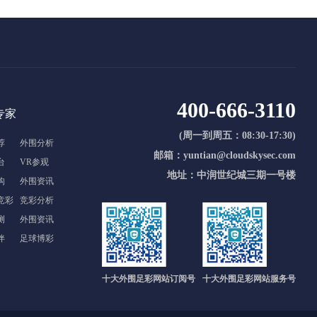
400-666-3110
专家
(周一到周五：08:30-17:30)
荐
外围分析
邮箱：yuntian@cloudskysec.com
台
VR参观
地址：中润世纪城三期一号楼
构
外围资讯
竞彩
竞彩分析
测
外围资讯
伴
足球博彩
十大外围足彩网站订阅号
十大外围足彩网站服务号