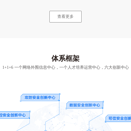
查看更多
体系框架
1+1+6 一个网络外围信息中心，一个人才培养运营中心，六大创新中心