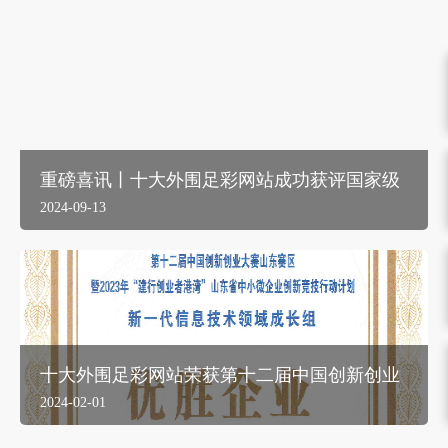
重磅喜讯丨十大外围足彩网站成功获评国家级
2024-09-13
专精特新"小巨人"企业
十大外围足彩网站荣获第十二届中国创新创业
2024-02-01
大赛优胜企业