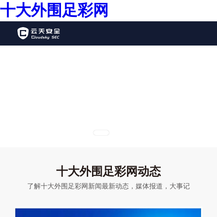
十大外围足彩网
十大外围足彩网动态
了解十大外围足彩网新闻最新动态，媒体报道，大事记