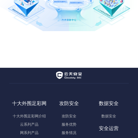
十大外围足彩网
攻防安全
数据安全
十大外围足彩网介绍
攻防安全
数据安全
云系列产品
服务优势
安全运营
网系列产品
服务情况