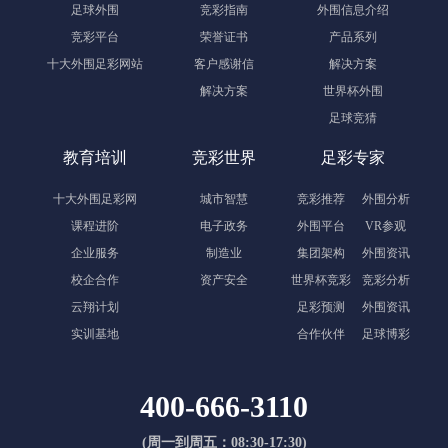
足球外围
竞彩指南
外围信息介绍
竞彩平台
荣誉证书
产品系列
十大外围足彩网站
客户感谢信
解决方案
解决方案
世界杯外围
足球竞猜
教育培训
竞彩世界
足彩专家
十大外围足彩网
城市智慧
竞彩推荐
外围分析
课程进阶
电子政务
外围平台
VR参观
企业服务
制造业
集团架构
外围资讯
校企合作
资产安全
世界杯竞彩
竞彩分析
云翔计划
足彩预测
外围资讯
实训基地
合作伙伴
足球博彩
400-666-3110
(周一到周五：08:30-17:30)