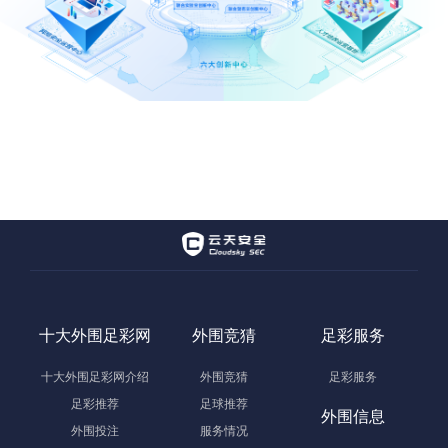
十大外围足彩网
外围竞猜
足彩服务
十大外围足彩网介绍
外围竞猜
足彩服务
足彩推荐
足球推荐
外围信息
外围投注
服务情况