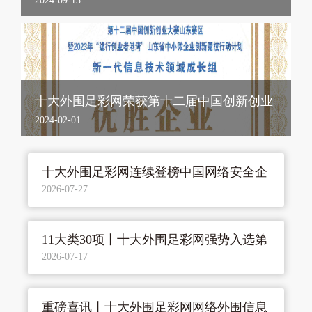
2024-09-13
专精特新"小巨人"企业
十大外围足彩网荣获第十二届中国创新创业
2024-02-01
大赛优胜企业
十大外围足彩网连续登榜中国网络安全企
2026-07-27
业100强，斩获双项优势榜单认证
11大类30项丨十大外围足彩网强势入选第
2026-07-17
五期《数字安全护航技术能力全景图》
重磅喜讯丨十大外围足彩网网络外围信息