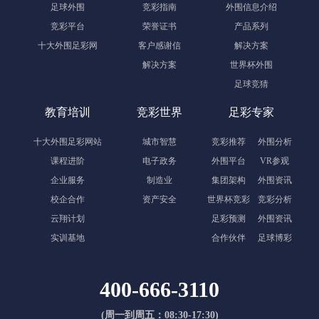
足球外围
竞彩指南
外围信息介绍
竞彩平台
荣誉证书
产品系列
十大外围足彩网
客户感谢信
解决方案
解决方案
世界杯外围
足球竞猜
教育培训
竞彩世界
足彩专家
十大外围足彩网站
城市智慧
竞彩推荐
外围分析
课程进阶
电子政务
外围平台
VR参观
企业服务
制造业
集团架构
外围资讯
校企合作
资产安全
世界杯竞彩
竞彩分析
云翔计划
足彩预测
外围资讯
实训基地
合作伙伴
足球博彩
400-666-3110
(周一到周五：08:30-17:30)