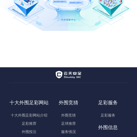
十大外围足彩网站
外围竞猜
足彩服务
十大外围足彩网站介绍
外围竞猜
足彩服务
足彩推荐
足球推荐
外围信息
外围投注
服务情况