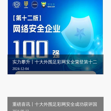
实力攀升丨十大外围足彩网安全荣登第十二
2024-12-04
版《网络安全企业100强》第37名
重磅喜讯丨十大外围足彩网安全成功获评国