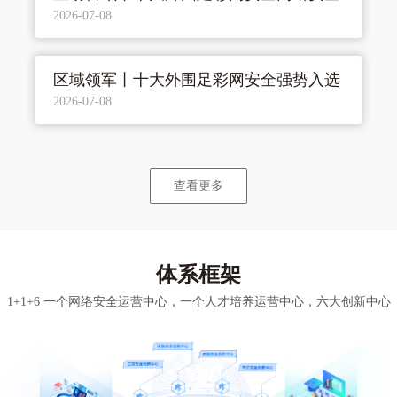
2026-07-08
运营服务强势入选济南市"泉城好品"品牌
区域领军丨十大外围足彩网安全强势入选
2026-07-08
数世咨询《新质·数字安全专精百强》
查看更多
体系框架
1+1+6 一个网络安全运营中心，一个人才培养运营中心，六大创新中心