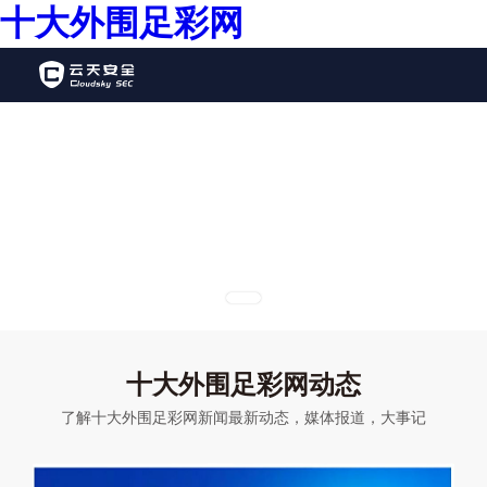
十大外围足彩网
十大外围足彩网动态
了解十大外围足彩网新闻最新动态，媒体报道，大事记