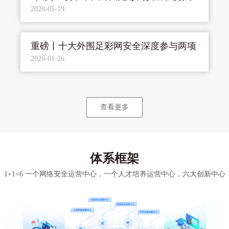
2026-05-19
选《嘶吼2026网络安全产业图谱》
重磅丨十大外围足彩网安全深度参与两项
2026-01-26
国家标准正式发布，以标准力量筑牢工业
互联网安全与数字化发展基石
查看更多
体系框架
1+1+6 一个网络安全运营中心，一个人才培养运营中心，六大创新中心