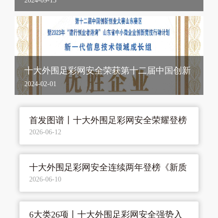
2024-09-13
家级专精特新"小巨人"企业
十大外围足彩网安全荣获第十二届中国创新
2024-02-01
创业大赛优胜企业
首发图谱丨十大外围足彩网安全荣耀登榜
2026-06-12
《2026 AI+网络安全产业图谱》成为首批
入榜企业
十大外围足彩网安全连续两年登榜《新质
2026-06-10
·中国数字安全百强》
6大类26项丨十大外围足彩网安全强势入