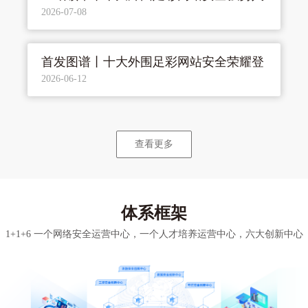
2026-07-08
选数世咨询《新质·数字安全专精百强》
首发图谱丨十大外围足彩网站安全荣耀登
2026-06-12
榜《2026 AI+网络安全产业图谱》成为首
批入榜企业
查看更多
体系框架
1+1+6 一个网络安全运营中心，一个人才培养运营中心，六大创新中心