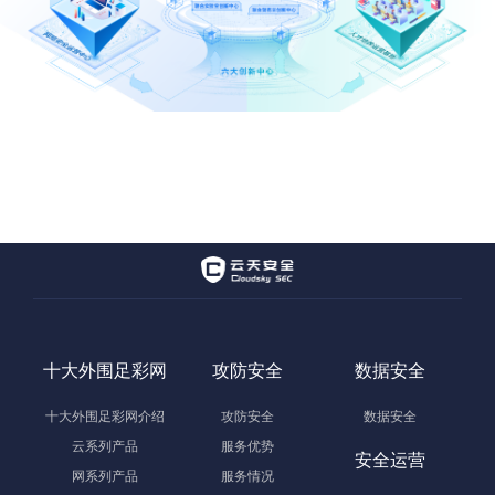
十大外围足彩网
攻防安全
数据安全
十大外围足彩网介绍
攻防安全
数据安全
云系列产品
服务优势
安全运营
网系列产品
服务情况