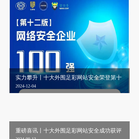
实力攀升丨十大外围足彩网站安全荣登第十
2024-12-04
二版《网络安全企业100强》第37名
重磅喜讯丨十大外围足彩网站安全成功获评