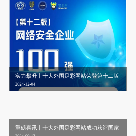
实力攀升丨十大外围足彩网站荣登第十二版
2024-12-04
《网络安全企业100强》第37名
重磅喜讯丨十大外围足彩网站成功获评国家