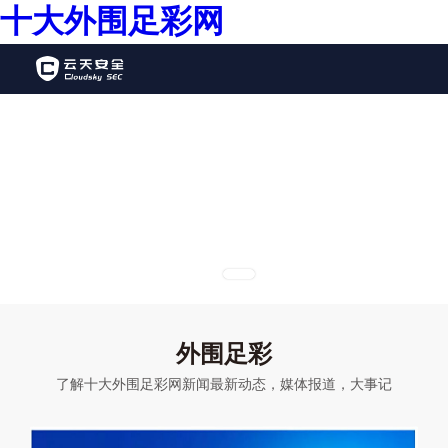
十大外围足彩网
外围足彩
了解十大外围足彩网新闻最新动态，媒体报道，大事记