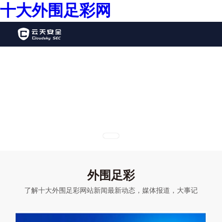
十大外围足彩网
外围足彩
了解十大外围足彩网站新闻最新动态，媒体报道，大事记