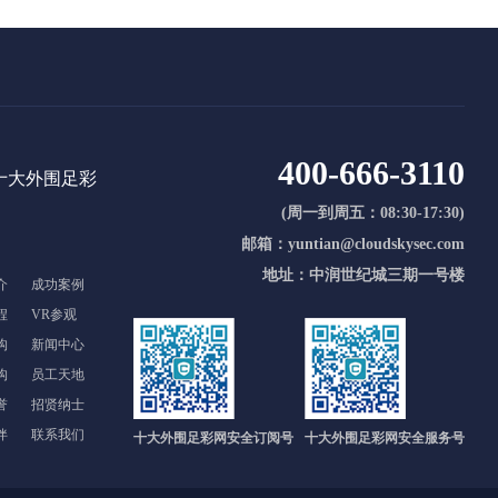
400-666-3110
十大外围足彩
(周一到周五：08:30-17:30)
邮箱：yuntian@cloudskysec.com
地址：中润世纪城三期一号楼
介
成功案例
程
VR参观
构
新闻中心
构
员工天地
誉
招贤纳士
伴
联系我们
十大外围足彩网安全订阅号
十大外围足彩网安全服务号