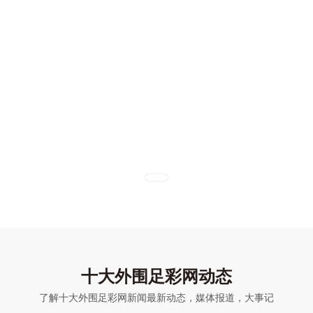
十大外围足彩网动态
了解十大外围足彩网新闻最新动态，媒体报道，大事记