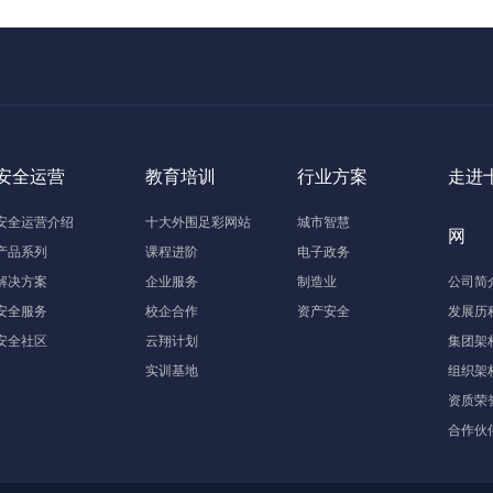
安全运营
教育培训
行业方案
走进
安全运营介绍
十大外围足彩网站
城市智慧
网
产品系列
课程进阶
电子政务
解决方案
企业服务
制造业
公司简
安全服务
校企合作
资产安全
发展历
安全社区
云翔计划
集团架
实训基地
组织架
资质荣
合作伙