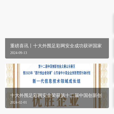
重磅喜讯丨十大外围足彩网安全成功获评国家
2024-09-13
级专精特新"小巨人"企业
十大外围足彩网安全荣获第十二届中国创新创
2024-02-01
业大赛优胜企业