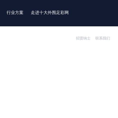
行业方案
走进十大外围足彩网
招贤纳士
联系我们