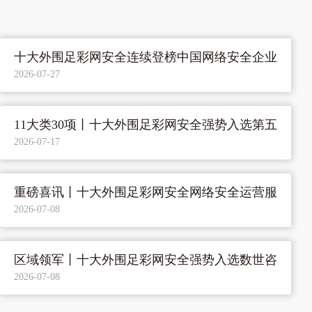
十大外围足彩网安全连续登榜中国网络安全企业
2026-07-27
100强，斩获双项优势榜单认证
11大类30项丨十大外围足彩网安全强势入选第五
2026-07-17
期《数字安全护航技术能力全景图》
重磅喜讯丨十大外围足彩网安全网络安全运营服
2026-07-08
务强势入选济南市"泉城好品"品牌
区域领军丨十大外围足彩网安全强势入选数世咨
2026-07-08
询《新质·数字安全专精百强》