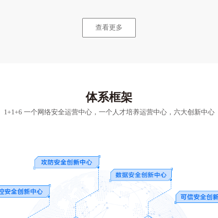
查看更多
体系框架
1+1+6 一个网络安全运营中心，一个人才培养运营中心，六大创新中心