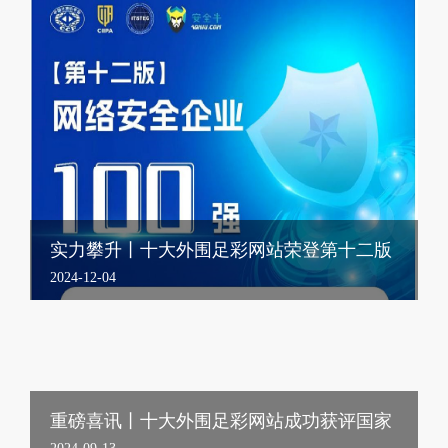
实力攀升丨十大外围足彩网站荣登第十二版
2024-12-04
《网络安全企业100强》第37名
重磅喜讯丨十大外围足彩网站成功获评国家