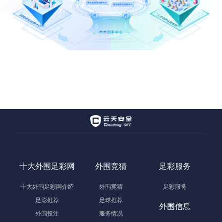
十大外围足彩网
外围竞猜
足彩服务
十大外围足彩网介绍
外围竞猜
足彩服务
足彩推荐
足球推荐
外围信息
外围投注
服务情况