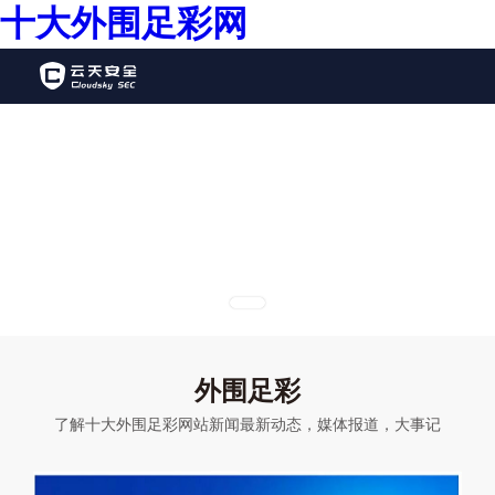
十大外围足彩网
外围足彩
了解十大外围足彩网站新闻最新动态，媒体报道，大事记