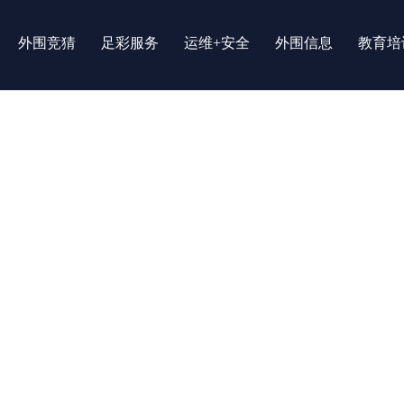
外围竞猜
足彩服务
运维+安全
外围信息
教育培