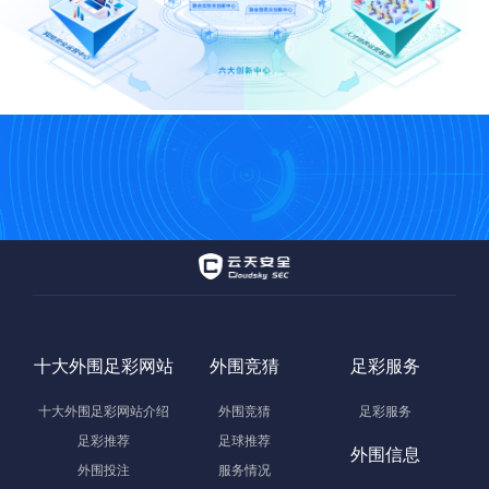
十大外围足彩网站
外围竞猜
足彩服务
十大外围足彩网站介绍
外围竞猜
足彩服务
足彩推荐
足球推荐
外围信息
外围投注
服务情况