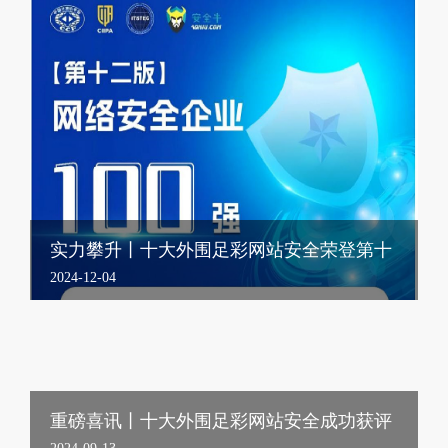
实力攀升丨十大外围足彩网站安全荣登第十
2024-12-04
二版《网络安全企业100强》第37名
重磅喜讯丨十大外围足彩网站安全成功获评