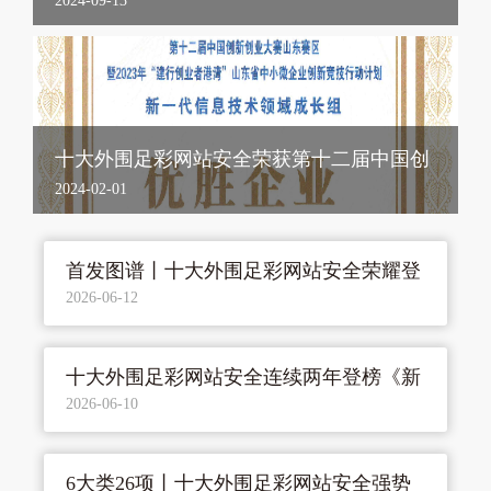
2024-09-13
国家级专精特新"小巨人"企业
十大外围足彩网站安全荣获第十二届中国创
2024-02-01
新创业大赛优胜企业
首发图谱丨十大外围足彩网站安全荣耀登
2026-06-12
榜《2026 AI+网络安全产业图谱》成为首
批入榜企业
十大外围足彩网站安全连续两年登榜《新
2026-06-10
质·中国数字安全百强》
6大类26项丨十大外围足彩网站安全强势