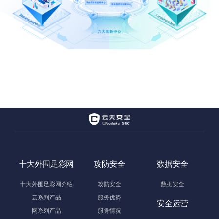
十大外围足彩网
攻防安全
数据安全
十大外围足彩网介绍
攻防安全
数据安全
云系列产品
服务优势
安全运营
网系列产品
服务情况