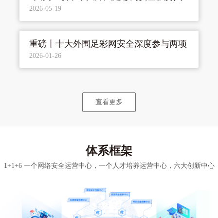
2026-05-19
选《嘶吼2026网络安全产业图谱》
重磅丨十大外围足彩网安全深度参与两项
2026-01-26
国家标准正式发布，以标准力量筑牢工业
互联网安全与数字化发展基石
查看更多
体系框架
1+1+6 一个网络安全运营中心，一个人才培养运营中心，六大创新中心