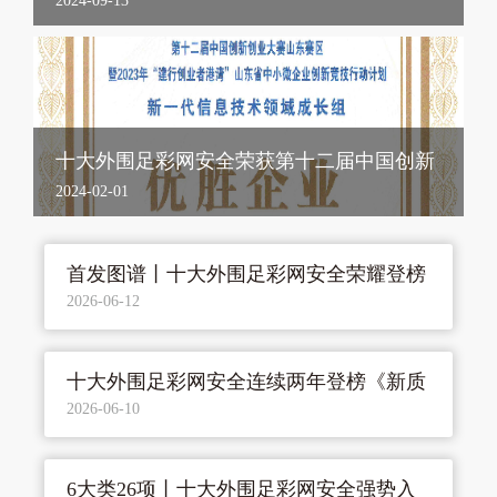
2024-09-13
家级专精特新"小巨人"企业
十大外围足彩网安全荣获第十二届中国创新
2024-02-01
创业大赛优胜企业
首发图谱丨十大外围足彩网安全荣耀登榜
2026-06-12
《2026 AI+网络安全产业图谱》成为首批
入榜企业
十大外围足彩网安全连续两年登榜《新质
2026-06-10
·中国数字安全百强》
6大类26项丨十大外围足彩网安全强势入