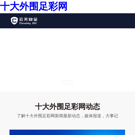
十大外围足彩网
十大外围足彩网动态
了解十大外围足彩网新闻最新动态，媒体报道，大事记