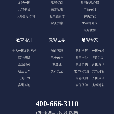
足球外围
竞彩指南
外围信息介绍
竞彩平台
荣誉证书
产品系列
十大外围足彩网
客户感谢信
解决方案
解决方案
世界杯外围
足球竞猜
教育培训
竞彩世界
足彩专家
十大外围足彩网站
城市智慧
竞彩推荐
外围分析
课程进阶
电子政务
外围平台
VR参观
企业服务
制造业
集团架构
外围资讯
校企合作
资产安全
世界杯竞彩
竞彩分析
云翔计划
足彩预测
外围资讯
实训基地
合作伙伴
足球博彩
400-666-3110
(周一到周五：08:30-17:30)