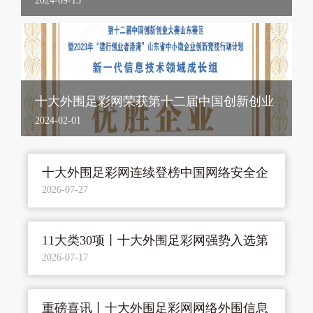
2024-09-13
专精特新"小巨人"企业
十大外围足彩网荣获第十二届中国创新创业
2024-02-01
大赛优胜企业
十大外围足彩网连续登榜中国网络安全企
2026-07-27
业100强，斩获双项优势榜单认证
11大类30项丨十大外围足彩网强势入选第
2026-07-17
五期《数字安全护航技术能力全景图》
重磅喜讯丨十大外围足彩网网络外围信息