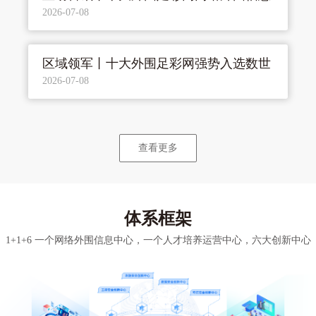
2026-07-08
服务强势入选济南市"泉城好品"品牌
区域领军丨十大外围足彩网强势入选数世
2026-07-08
咨询《新质·数字安全专精百强》
查看更多
体系框架
1+1+6 一个网络外围信息中心，一个人才培养运营中心，六大创新中心