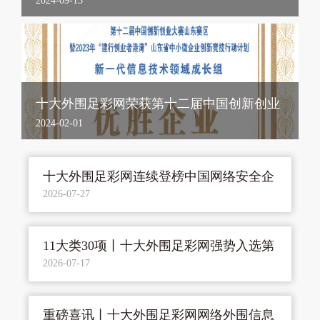
2024-09-13
专精特新"小巨人"企业
十大外围足彩网荣获第十二届中国创新创业
2024-02-01
大赛优胜企业
十大外围足彩网连续登榜中国网络安全企
2026-07-27
业100强，斩获双项优势榜单认证
11大类30项丨十大外围足彩网强势入选第
2026-07-17
五期《数字安全护航技术能力全景图》
重磅喜讯丨十大外围足彩网网络外围信息