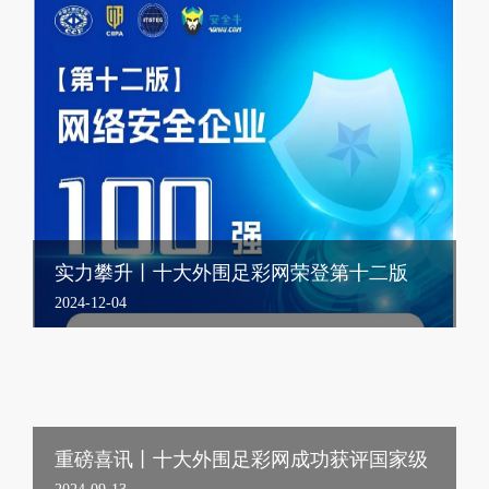
实力攀升丨十大外围足彩网荣登第十二版
2024-12-04
《网络安全企业100强》第37名
重磅喜讯丨十大外围足彩网成功获评国家级