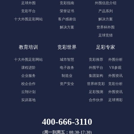
足球外围
竞彩指南
外围信息介绍
竞彩平台
荣誉证书
产品系列
十大外围足彩网站
客户感谢信
解决方案
解决方案
世界杯外围
足球竞猜
教育培训
竞彩世界
足彩专家
十大外围足彩网站
城市智慧
竞彩推荐
外围分析
课程进阶
电子政务
外围平台
VR参观
企业服务
制造业
集团架构
外围资讯
校企合作
资产安全
世界杯竞彩
竞彩分析
云翔计划
足彩预测
外围资讯
实训基地
合作伙伴
足球博彩
400-666-3110
(周一到周五：08:30-17:30)