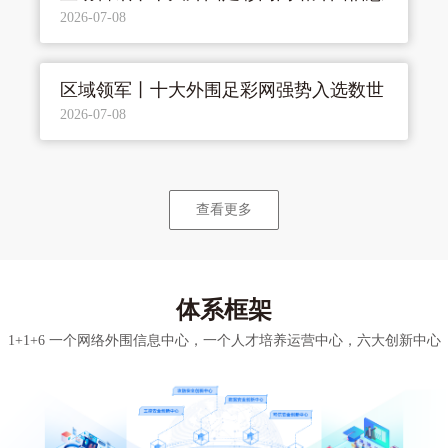
2026-07-08
服务强势入选济南市"泉城好品"品牌
区域领军丨十大外围足彩网强势入选数世
2026-07-08
咨询《新质·数字安全专精百强》
查看更多
体系框架
1+1+6 一个网络外围信息中心，一个人才培养运营中心，六大创新中心