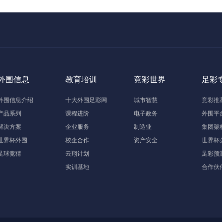
外围信息
教育培训
竞彩世界
足彩
外围信息介绍
十大外围足彩网
城市智慧
竞彩推
产品系列
课程进阶
电子政务
外围平
解决方案
企业服务
制造业
集团架
世界杯外围
校企合作
资产安全
世界杯
足球竞猜
云翔计划
足彩预
实训基地
合作伙