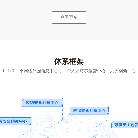
查看更多
体系框架
1+1+6 一个网络外围信息中心，一个人才培养运营中心，六大创新中心