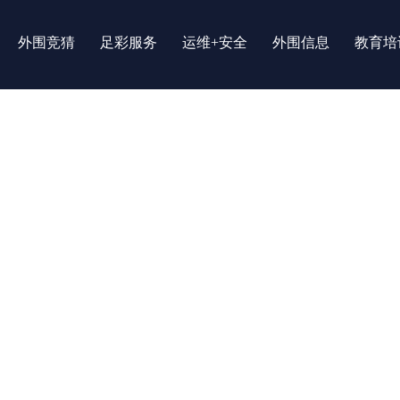
外围竞猜
足彩服务
运维+安全
外围信息
教育培