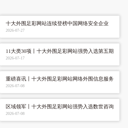
十大外围足彩网站连续登榜中国网络安全企业
2026-07-27
100强，斩获双项优势榜单认证
11大类30项丨十大外围足彩网站强势入选第五期
2026-07-17
《数字安全护航技术能力全景图》
重磅喜讯丨十大外围足彩网站网络外围信息服务
2026-07-08
强势入选济南市"泉城好品"品牌
区域领军丨十大外围足彩网站强势入选数世咨询
2026-07-08
《新质·数字安全专精百强》