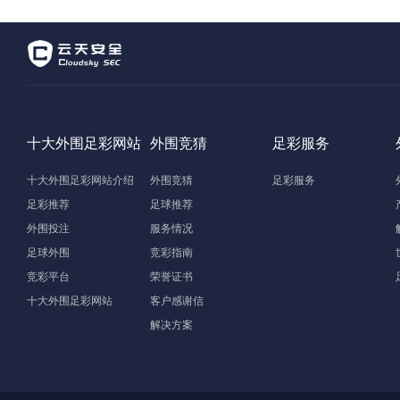
十大外围足彩网站
外围竞猜
足彩服务
十大外围足彩网站介绍
外围竞猜
足彩服务
足彩推荐
足球推荐
外围投注
服务情况
足球外围
竞彩指南
竞彩平台
荣誉证书
十大外围足彩网站
客户感谢信
解决方案