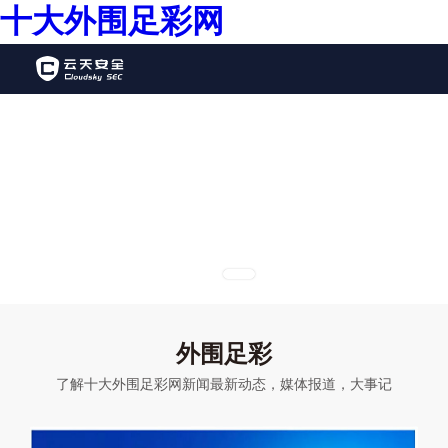
十大外围足彩网
外围足彩
了解十大外围足彩网新闻最新动态，媒体报道，大事记