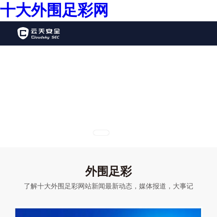
十大外围足彩网
外围足彩
了解十大外围足彩网站新闻最新动态，媒体报道，大事记