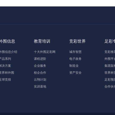
外围信息
教育培训
竞彩世界
足彩
外围信息介绍
十大外围足彩网
城市智慧
竞彩推
产品系列
课程进阶
电子政务
外围平
解决方案
企业服务
制造业
集团架
世界杯外围
校企合作
资产安全
世界杯
足球竞猜
云翔计划
足彩预
实训基地
合作伙