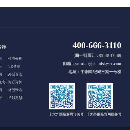
400-666-3110
专家
(周一到周五：08:30-17:30)
荐
外围分析
邮箱：yuntian@cloudskysec.com
台
VR参观
地址：中润世纪城三期一号楼
构
外围资讯
竞彩
竞彩分析
测
外围资讯
伴
足球博彩
十大外围足彩网订阅号
十大外围足彩网服务号