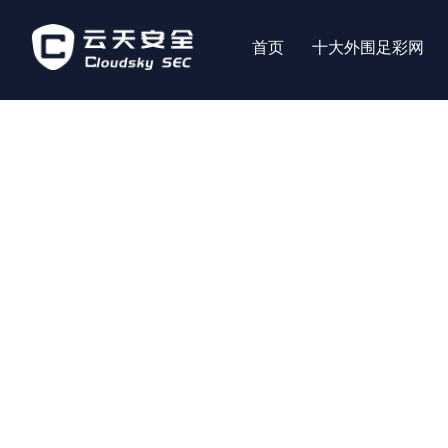
十大外围足彩网
首页
十大外围足彩网