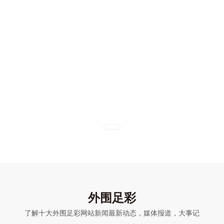
外围足彩
了解十大外围足彩网站新闻最新动态，媒体报道，大事记