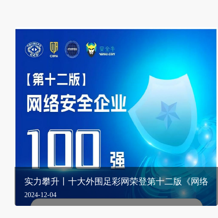
实力攀升丨十大外围足彩网荣登第十二版《网络
2024-12-04
安全企业100强》第37名