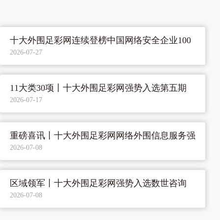
十大外围足彩网连续登榜中国网络安全企业100
2026-07-27
强，斩获双项优势榜单认证
11大类30项丨十大外围足彩网强势入选第五期
2026-07-17
《数字安全护航技术能力全景图》
重磅喜讯丨十大外围足彩网网络外围信息服务强
2026-07-08
势入选济南市"泉城好品"品牌
区域领军丨十大外围足彩网强势入选数世咨询
2026-07-08
《新质·数字安全专精百强》