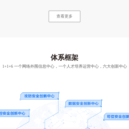
查看更多
体系框架
1+1+6 一个网络外围信息中心，一个人才培养运营中心，六大创新中心