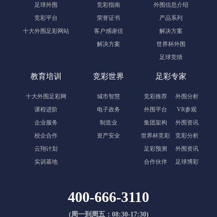
足球外围
竞彩指南
外围信息介绍
竞彩平台
荣誉证书
产品系列
十大外围足彩网站
客户感谢信
解决方案
解决方案
世界杯外围
足球竞猜
教育培训
竞彩世界
足彩专家
十大外围足彩网
城市智慧
竞彩推荐
外围分析
课程进阶
电子政务
外围平台
VR参观
企业服务
制造业
集团架构
外围资讯
校企合作
资产安全
世界杯竞彩
竞彩分析
云翔计划
足彩预测
外围资讯
实训基地
合作伙伴
足球博彩
400-666-3110
(周一到周五：08:30-17:30)