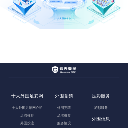
十大外围足彩网
外围竞猜
足彩服务
十大外围足彩网介绍
外围竞猜
足彩服务
足彩推荐
足球推荐
外围信息
外围投注
服务情况