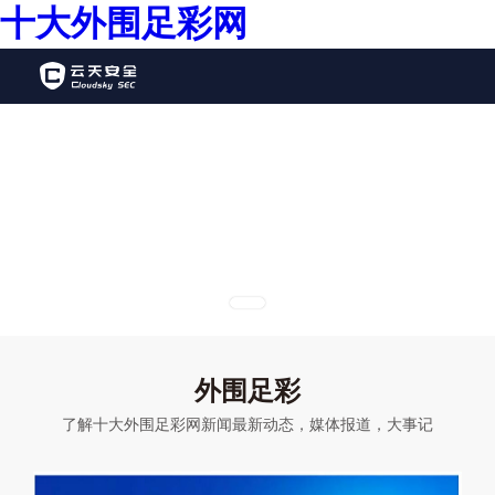
十大外围足彩网
外围足彩
了解十大外围足彩网新闻最新动态，媒体报道，大事记