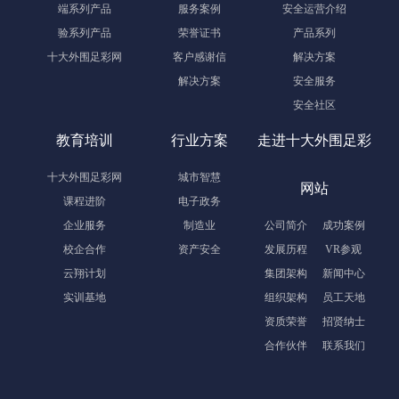
端系列产品
服务案例
安全运营介绍
验系列产品
荣誉证书
产品系列
十大外围足彩网
客户感谢信
解决方案
解决方案
安全服务
安全社区
教育培训
行业方案
走进十大外围足彩
十大外围足彩网
城市智慧
网站
课程进阶
电子政务
企业服务
制造业
公司简介
成功案例
校企合作
资产安全
发展历程
VR参观
云翔计划
集团架构
新闻中心
实训基地
组织架构
员工天地
资质荣誉
招贤纳士
合作伙伴
联系我们