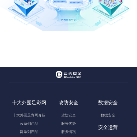
十大外围足彩网
攻防安全
数据安全
十大外围足彩网介绍
攻防安全
数据安全
云系列产品
服务优势
安全运营
网系列产品
服务情况