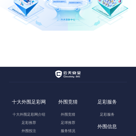
十大外围足彩网
外围竞猜
足彩服务
十大外围足彩网介绍
外围竞猜
足彩服务
足彩推荐
足球推荐
外围信息
外围投注
服务情况