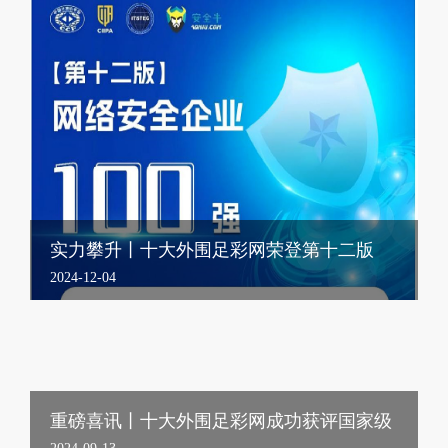
实力攀升丨十大外围足彩网荣登第十二版
2024-12-04
《网络安全企业100强》第37名
重磅喜讯丨十大外围足彩网成功获评国家级