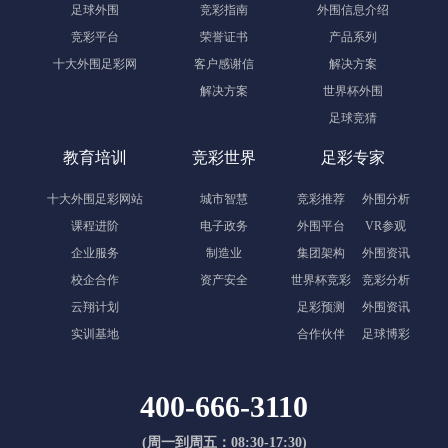
足球外围
竞彩指南
外围信息介绍
竞彩平台
荣誉证书
产品系列
十大外围足彩网
客户感谢信
解决方案
解决方案
世界杯外围
足球竞猜
教育培训
竞彩世界
足彩专家
十大外围足彩网站
城市智慧
竞彩推荐
外围分析
课程进阶
电子政务
外围平台
VR参观
企业服务
制造业
集团架构
外围资讯
校企合作
资产安全
世界杯竞彩
竞彩分析
云翔计划
足彩预测
外围资讯
实训基地
合作伙伴
足球博彩
400-666-3110
(周一到周五：08:30-17:30)