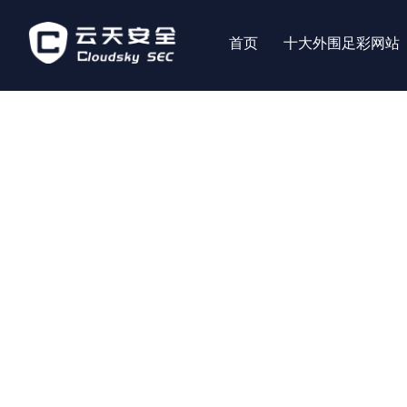
十大外围足彩网
首页
十大外围足彩网站