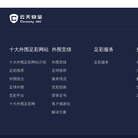
十大外围足彩网站
外围竞猜
足彩服务
十大外围足彩网站介绍
外围竞猜
足彩服务
足彩推荐
足球推荐
外围投注
服务情况
足球外围
竞彩指南
竞彩平台
荣誉证书
十大外围足彩网
客户感谢信
解决方案