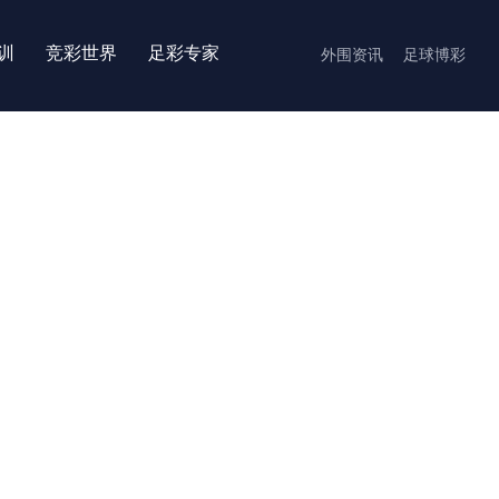
训
竞彩世界
足彩专家
外围资讯
足球博彩