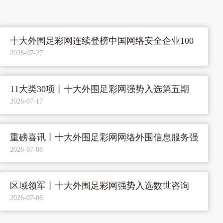
十大外围足彩网连续登榜中国网络安全企业100
2026-07-27
强，斩获双项优势榜单认证
11大类30项丨十大外围足彩网强势入选第五期
2026-07-17
《数字安全护航技术能力全景图》
重磅喜讯丨十大外围足彩网网络外围信息服务强
2026-07-08
势入选济南市"泉城好品"品牌
区域领军丨十大外围足彩网强势入选数世咨询
2026-07-08
《新质·数字安全专精百强》