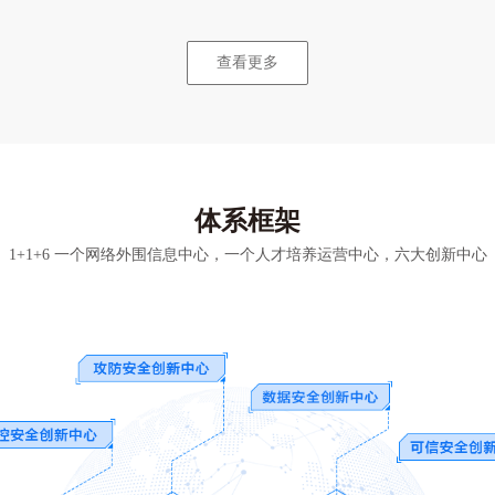
查看更多
体系框架
1+1+6 一个网络外围信息中心，一个人才培养运营中心，六大创新中心