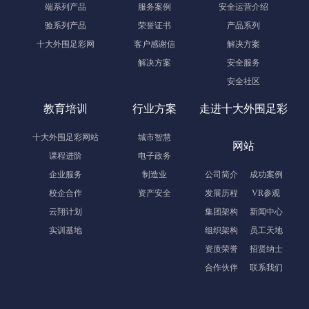
端系列产品
服务案例
安全运营介绍
验系列产品
荣誉证书
产品系列
十大外围足彩网
客户感谢信
解决方案
解决方案
安全服务
安全社区
教育培训
行业方案
走进十大外围足彩
十大外围足彩网站
城市智慧
网站
课程进阶
电子政务
企业服务
制造业
公司简介
成功案例
校企合作
资产安全
发展历程
VR参观
云翔计划
集团架构
新闻中心
实训基地
组织架构
员工天地
资质荣誉
招贤纳士
合作伙伴
联系我们