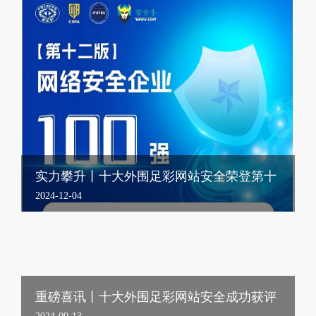
实力攀升丨十大外围足彩网站安全荣登第十
2024-12-04
二版《网络安全企业100强》第37名
重磅喜讯丨十大外围足彩网站安全成功获评